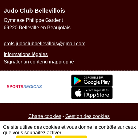
Judo Club Bellevillois
Gymnase Philippe Gardent
69220
Belleville en Beaujolais
profs.judoclubbellevillois@gmail.com
Informations légales
Signaler un contenu inapproprié
SPORTS
REGIONS
Charte cookies
Gestion des cookies
Ce site utilise des cookies et vous donne le contrôle sur ceux
que vous souhaitez activer